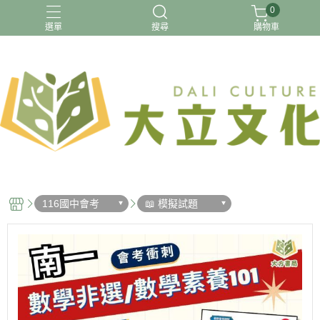
0
選單
搜尋
購物車
【國小】115上最新版
【預購】115上 國小
116年國中會考
升小一先修
暑假先修
116國中會考
📖 模擬試題