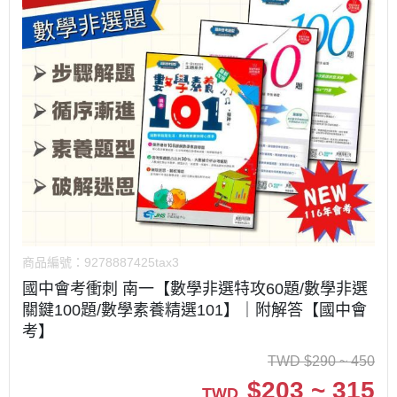
商品編號：
9278887425tax3
國中會考衝刺 南一【數學非選特攻60題/數學非選
關鍵100題/數學素養精選101】｜附解答【國中會
考】
TWD
$
290 ~ 450
$
203 ~ 315
TWD