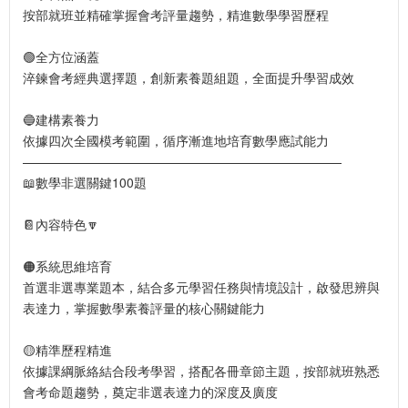
按部就班並精確掌握會考評量趨勢，精進數學學習歷程
🟢全方位涵蓋
淬鍊會考經典選擇題，創新素養題組題，全面提升學習成效
🔵建構素養力
依據四次全國模考範圍，循序漸進地培育數學應試能力
—————————————————————————
📖數學非選關鍵100題
📔內容特色🔽
🟠系統思維培育
首選非選專業題本，結合多元學習任務與情境設計，啟發思辨與
表達力，掌握數學素養評量的核心關鍵能力
🟡精準歷程精進
依據課綱脈絡結合段考學習，搭配各冊章節主題，按部就班熟悉
會考命題趨勢，奠定非選表達力的深度及廣度