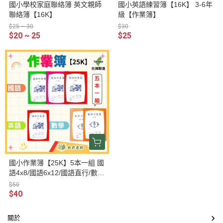
國小學校家庭聯絡簿 英文親師
國小英語練習簿【16K】 3-6年
聯絡簿【16K】
級【作業簿】
$25 ~ 30
$30
$20 ~ 25
$25
國小作業簿【25K】5本一組 國
語4x8/國語6x12/國語直行/數學
8格/數學空白/英語【作業簿】
$50
$40
關於