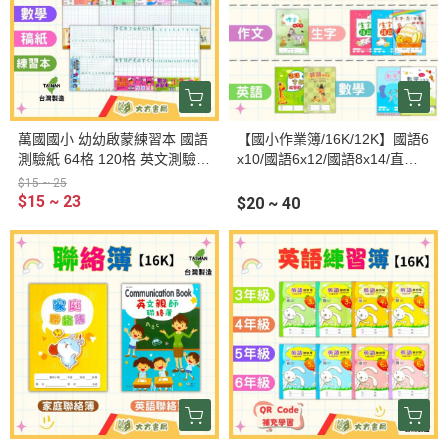
萬國國小 幼幼啟蒙練習本 國語
【國小作業簿/16K/12K】國語6
測驗紙 64格 120格 英文測驗紙
x10/國語6x12/國語8x14/直行/
數學測驗紙 大10格 國小測驗紙
作文練習簿/生字語詞/生字查字
$15 ~ 25
作文稿紙
典/ㄅㄆㄇ描寫/注音符號/英語/
$15 ~ 23
$20 ~ 40
英語字母/數學8格/數學10格/筆
記簿【作業簿】