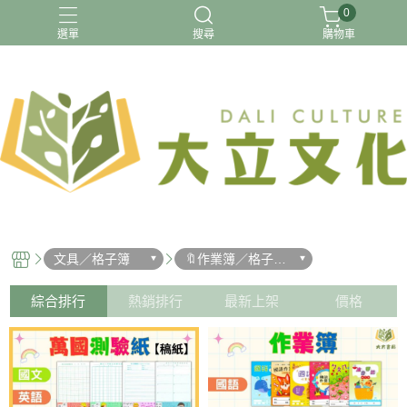
0
選單
搜尋
購物車
【國小】115上最新版
【預購】115上 國小
116年國中會考
升小一先修
暑假先修
文具／格子簿
🔖作業簿／格子簿
／筆記本
綜合排行
熱銷排行
最新上架
價格