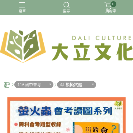
0
選單
搜尋
購物車
【國小】115上最新版
【預購】115上 國小
116年國中會考
升小一先修
暑假先修
116國中會考
📖 模擬試題