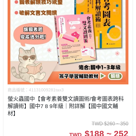
商品編號：
41131009281tax3
螢火蟲國中【會考素養雙文讀圖術/會考圖表跨科
解讀術】國中7 8 9年級｜附詳解【國中國文輔
材】
TWD
$
260 ~ 350
$
188 ~ 252
TWD