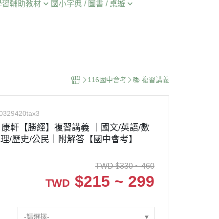
學習輔助教材
國小字典 / 圖書 / 桌遊
📘 115上 康軒版
️閱讀/成語/作文/古文
📖 國語字典
📗 115上 翰林版
️單字/文法/聽力/閱讀
📕 成語字典
📕 115上 南一版
️計算/應用/素養/資優
📔 作文 / 形音義 / 造詞造句
🔤 115上 英語評量/測驗卷/練習
簿
️生物/理化/實驗/資優
🔤 英語字典
116國中會考
📚 複習講義
📌 115上 大本、小本解答
️圖表/素養/生活時事
🎲 桌遊
📄 115上 月考卷、校用卷
口袋書 ➡️國文/英語
📒 課外圖書
0329420tax3
💻 國小線上刷題 💻
考 康軒【勝經】複習講義 ｜國文/英語/數
/地理/歷史/公民｜附解答【國中會考】
TWD
$
330 ~ 460
$
215 ~ 299
TWD
-請選擇-