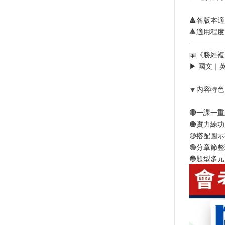
🔺各版本
🔺適用程
—————
📖《勝經
▶ 國文｜
🔽內容特色
🔴一課一
🟠實力練
🟡搭配圖
🟢分章節
🔵題型多