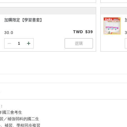
加購限定【學習書套】
TWD
$39
30.0
3
情
考：
6年國三會考生
預習／補強弱科的國二生
自學、補習、學校同步複習