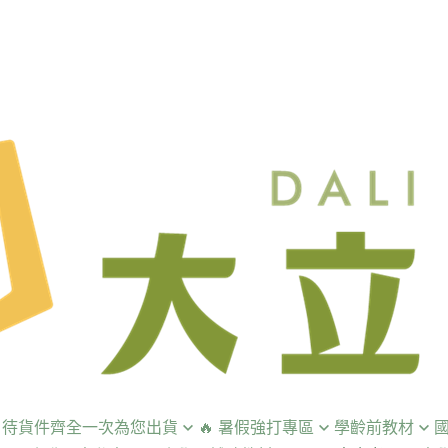
預購 ！待貨件齊全一次為您出貨
🔥 暑假強打專區
學齡前教材
國