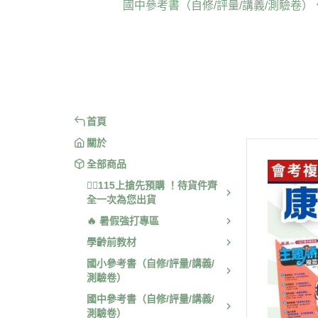
國中參考書（自修/評量/講義/測驗卷）
🟦 康軒版
🟦 115上 康軒版
📖 
📗 翰林版
🟩 115上 翰林版
📝 
📕 南一版
🟥 115上 南一版
🧠 
首頁
關於
全部商品
❤️‍🔥115上搶先預購 ！待貨件齊
全一次為您出貨
🔥 暑假強打專區
學齡前教材
國小參考書（自修/評量/講義/
測驗卷）
國中參考書（自修/評量/講義/
測驗卷）