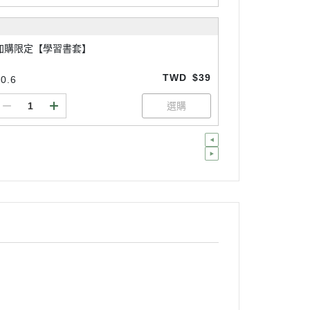
加購限定【學習書套】
TWD
$39
0.6