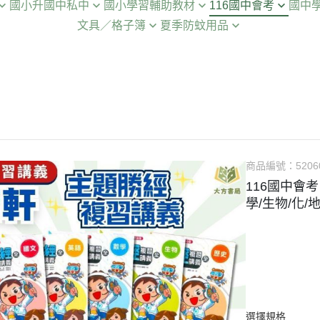
國小升國中私中
國小學習輔助教材
116國中會考
國中
👶 升小一銜接教材
📝 注音／國語
文具／格子簿
夏季防蚊用品
總複習
📖 國語 ➡ 閱讀素養
📚 複習講義
📕 國文 ➡
🎒 國小暑假先修
🔢 數學啟蒙
⚡️清倉書下殺
🦟鱷魚牌▶防蚊液/防蚊片
模擬試題
💡 國語 ➡ 成語
📝 複習測驗卷
📘 英語 ➡
🎓 升國一先修
🧠 綜合學習
🔖作業簿／格子簿／筆記本
智力測驗
✍️ 國語 ➡ 作文寫作
📖 模擬試題
📐 數學 ➡
🎯 升國二先修
🎨 遊戲書
📐尺／書套／墊板
📝 國語 ➡ 字音/字形/造詞/造句
📋 模擬題本
🔬 自然 ➡
🎧 英語 ➡ 單字/拼音
📜 歷屆試題
🌏 社會 ➡
📐 數學 ➡ 綜合題型
🚀 考前衝刺｜口袋書
🎒 國中隨身
商品編號：
5206
🧩 數學 ➡ 推理/智力測驗
116國中會
🏆 數學 ➡ 奧林匹克
學/生物/化
🔬 自然/音樂
選擇規格