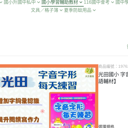
國小升國中私中
國小學習輔助教材
116國中會考
國中
👶 升小一銜接教材
📝 注音／國語
文具／格子簿
夏季防蚊用品
總複習
📖 國語 ➡ 閱讀素養
📚 複習講義
📕 國文 ➡
🎒 國小暑假先修
🔢 數學啟蒙
⚡️清倉書下殺
🦟鱷魚牌▶防蚊液/防蚊片
模擬試題
💡 國語 ➡ 成語
📝 複習測驗卷
📘 英語 ➡
🎓 升國一先修
🧠 綜合學習
🔖作業簿／格子簿／筆記本
智力測驗
✍️ 國語 ➡ 作文寫作
📖 模擬試題
📐 數學 ➡
🎯 升國二先修
🎨 遊戲書
📐尺／書套／墊板
📝 國語 ➡ 字音/字形/造詞/造句
📋 模擬題本
🔬 自然 ➡
🎧 英語 ➡ 單字/拼音
📜 歷屆試題
🌏 社會 ➡
📐 數學 ➡ 綜合題型
🚀 考前衝刺｜口袋書
🎒 國中隨身
商品編號：
1976
🧩 數學 ➡ 推理/智力測驗
光田國小 字
🏆 數學 ➡ 奧林匹克
語輔材】
🔬 自然/音樂
選擇規格