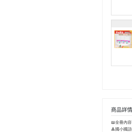
商品詳
📖全冊內
🔺國小國