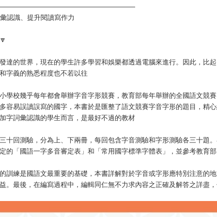
————————————————————
詞彙認識、提升閱讀寫作力
🔽
路發達的世界，現在的學生許多學習和娛樂都透過電腦來進行。因此，比
和字義的熟悉程度也不若以往
中小學校幾乎每年都會舉辦字音字形競賽，教育部每年舉辦的全國語文競
多容易誤讀誤寫的國字，本書於是匯整了語文競賽字音字形的題目，精心
加字詞彙認識的學生而言，是最好不過的教材
有三十回測驗，分為上、下兩冊，每回包含字音測驗和字形測驗各三十題
定的「國語一字多音審定表」和「常用國字標準字體表」，並參考教育部
形的訓練是國語文最重要的基礎，本書詳解對於字音或字形應特別注意的
益。最後，在編寫過程中，編輯同仁無不力求內容之正確及解答之詳盡，