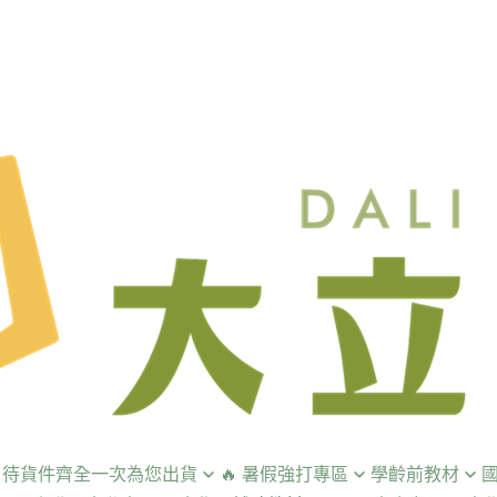
預購 ！待貨件齊全一次為您出貨
🔥 暑假強打專區
學齡前教材
國