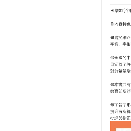
—————
🔈增加字
📔內容特色
🟠處於網
字音、字形
🟡全國的
目涵蓋了許
對於希望增
🟢本書共
教育部所頒
🔵字音字
提升有所裨
批評與指正