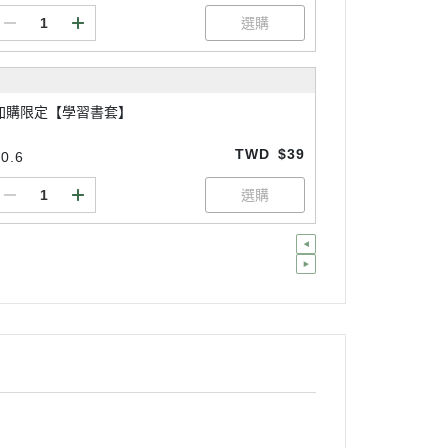
加購限定【學習書套】
TWD
$39
0.6