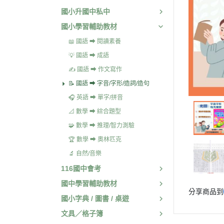
國小升國中私中
國小學習輔助教材
📖 國語 ➡ 閱讀素養
💡 國語 ➡ 成語
✍️ 國語 ➡ 作文寫作
📝 國語 ➡ 字音/字形/造詞/造句
🎧 英語 ➡ 單字/拼音
📐 數學 ➡ 綜合題型
🧩 數學 ➡ 推理/智力測驗
🏆 數學 ➡ 奧林匹克
🔬 自然/音樂
116國中會考
國中學習輔助教材
分享商品到
國小字典 / 圖書 / 桌遊
文具／格子簿