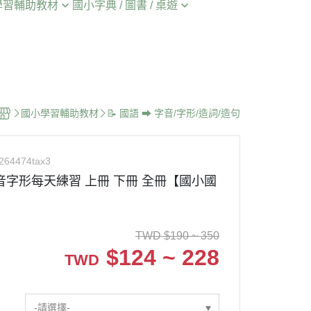
學習輔助教材
國小字典 / 圖書 / 桌遊
📘 115上 康軒版
️閱讀/成語/作文/古文
📖 國語字典
📗 115上 翰林版
️單字/文法/聽力/閱讀
📕 成語字典
📕 115上 南一版
️計算/應用/素養/資優
📔 作文 / 形音義 / 造詞造句
🔤 115上 英語評量/測驗卷/練習
簿
️生物/理化/實驗/資優
🔤 英語字典
國小學習輔助教材
📝 國語 ➡ 字音/字形/造詞/造句
📌 115上 大本、小本解答
️圖表/素養/生活時事
🎲 桌遊
📄 115上 月考卷、校用卷
口袋書 ➡️國文/英語
📒 課外圖書
264474tax3
💻 國小線上刷題 💻
音字形每天練習 上冊 下冊 全冊【國小國
TWD
$
190 ~ 350
$
124 ~ 228
TWD
-請選擇-