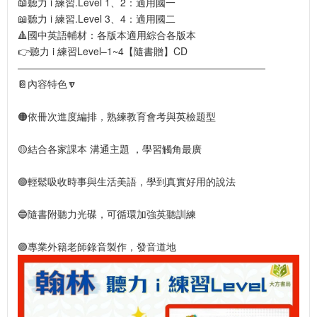
📖聽力 i 練習.Level 1、2：適用國一
📖聽力 i 練習.Level 3、4：適用國二
🔺國中英語輔材：各版本適用綜合各版本
👉聽力 i 練習Level–1~4【隨書贈】CD
—————————————————————————
📔內容特色🔽
🟠依冊次進度編排，熟練教育會考與英檢題型
🟡結合各家課本 溝通主題 ，學習觸角最廣
🟢輕鬆吸收時事與生活美語，學到真實好用的說法
🔵隨書附聽力光碟，可循環加強英聽訓練
🟣專業外籍老師錄音製作，發音道地