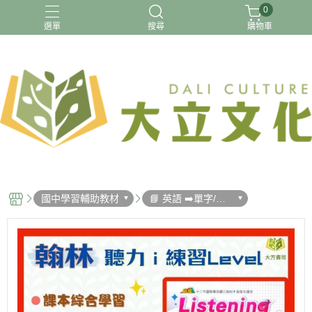
0
選單
搜尋
購物車
【國小】115上最新版
【預購】115上 國小
116年國中會考
升小一先修
暑假先修
國中學習輔助教材
📘 英語 ➡️單字/文
法/聽力/閱讀