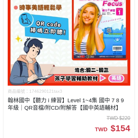
商品編號：
1746290121tax3
翰林國中【聽力 i 練習】Level 1~4集 國中 7 8 9
年級｜QR音檔/附CD/附解答【國中英語輔材】
TWD
$
220
$
154
TWD